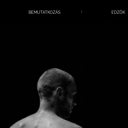
Kőszegen!
BEMUTATKOZÁS
EDZŐK
Versenyzőink ismét bemutatót tartottak!