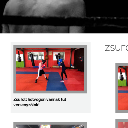
Két Fitt-Boxos versenyző lépett kötelek
közé a Junior Eur...
ZSÚF
Zsúfolt hétvégén vannak túl
versenyzőink!