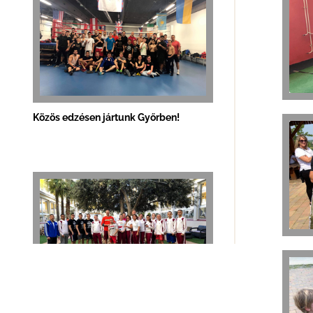
Közös edzésen jártunk Győrben!
Hámori Ádám a Boxam tornán