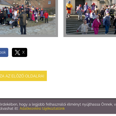
ook
X
SZA AZ ELŐZŐ OLDALRA!
rdekében, hogy a legjobb felhasználói élményt nyújthassa Önnek, va
Oldal információk
l
Adatkezelési tájékoztató
l
Impresszum
olvashat itt:
Adatkezelési tájékoztatónk