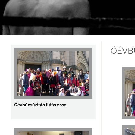
2012 Elit Férfi OB.
ÓÉVB
Óévbúcsúztató futás 2012