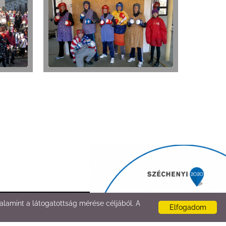
lamint a látogatottság mérése céljából. A
Elfogadom