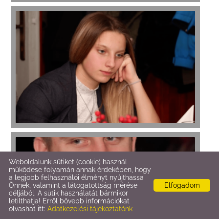
Weboldalunk sütiket (cookie) használ
működése folyamán annak érdekében, hogy
a legjobb felhasználói élményt nyújthassa
Önnek, valamint a látogatottság mérése
Elfogadom
céljából. A sütik használatát bármikor
letilthatja! Erről bővebb információkat
olvashat itt:
Adatkezelési tájékoztatónk
KERESÉS AZ OLDAL TARTALMÁBAN