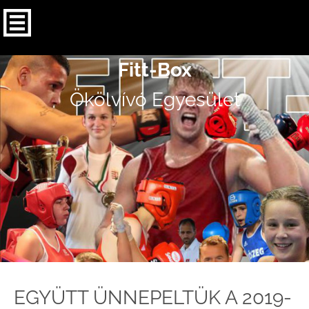
Fitt-Box
Ökölvívó Egyesület
EGYÜTT ÜNNEPELTÜK A 2019-