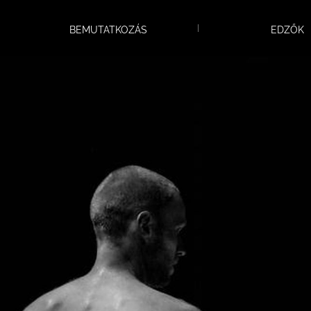
aranyat!
BEMUTATKOZÁS
EDZŐK
Pécsre látogattak a Fitt-Boxos
bunyósok!