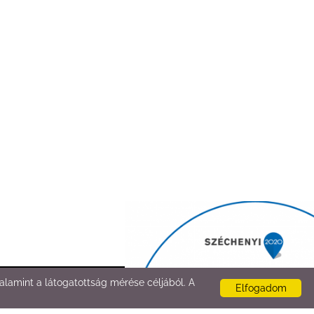
lamint a látogatottság mérése céljából. A
Elfogadom