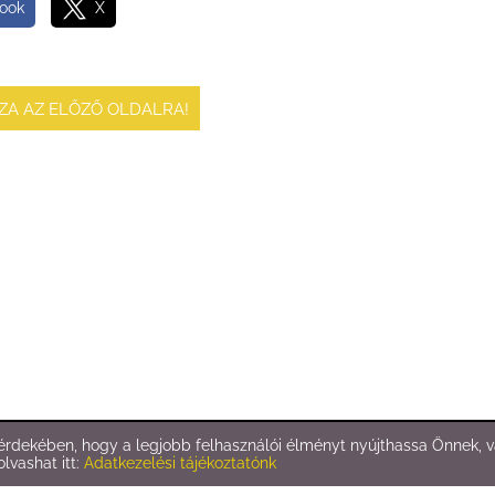
ook
X
SZA AZ ELŐZŐ OLDALRA!
rdekében, hogy a legjobb felhasználói élményt nyújthassa Önnek, va
Oldal információk
l
Adatkezelési tájékoztató
l
Impresszum
olvashat itt:
Adatkezelési tájékoztatónk