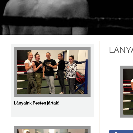
Három arany a Junior Országos
Bajnokságon!!
LÁNYA
Lányaink Pesten jártak!