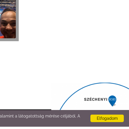
lamint a látogatottság mérése céljából. A
Elfogadom