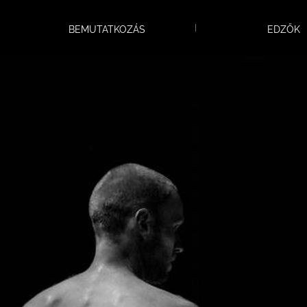
egyesületünknél!
BEMUTATKOZÁS
EDZŐK
Falunapon toboroztunk!