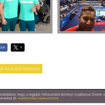
ook
X
SZA AZ ELŐZŐ OLDALRA!
rdekében, hogy a legjobb felhasználói élményt nyújthassa Önnek, va
Oldal információk
l
Adatkezelési tájékoztató
l
Impresszum
olvashat itt:
Adatkezelési tájékoztatónk