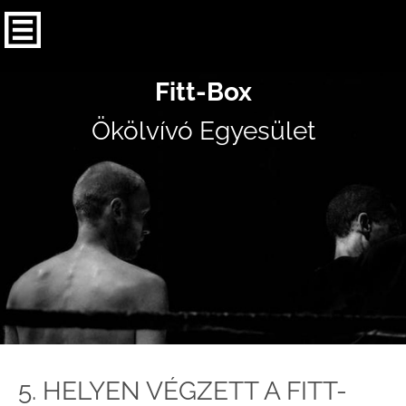
Fitt-Box
Ökölvívó Egyesület
5. HELYEN VÉGZETT A FITT-