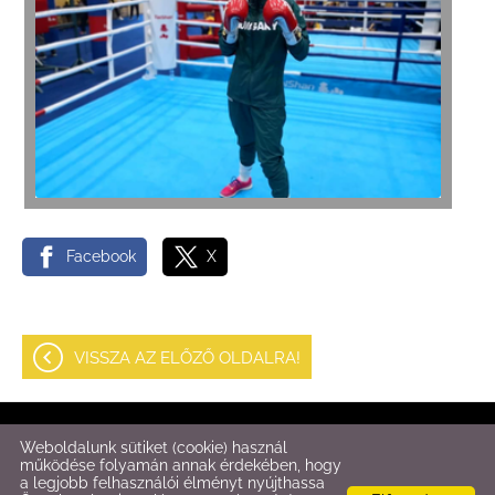
Facebook
X
VISSZA AZ ELŐZŐ OLDALRA!
© 2026 - Fitt-Box
Weboldalunk sütiket (cookie) használ
működése folyamán annak érdekében, hogy
a legjobb felhasználói élményt nyújthassa
Oldal információk
l
Adatkezelési tájékoztató
l
Impresszum