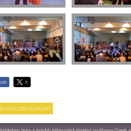
ook
X
SZA AZ ELŐZŐ OLDALRA!
rdekében, hogy a legjobb felhasználói élményt nyújthassa Önnek, va