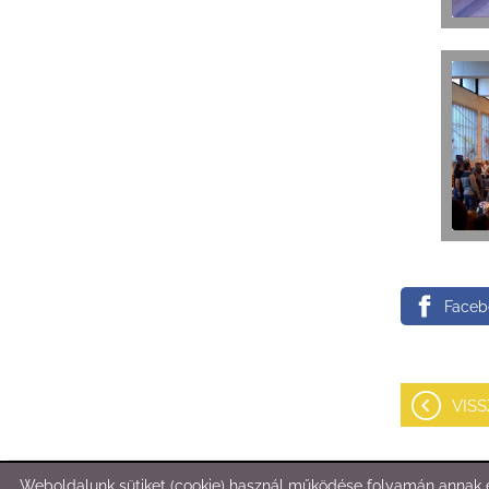
Jankó Krisztián Szlovákiában szerzett
aranyat!
Faceb
Pécsre látogattak a Fitt-Boxos
bunyósok!
VIS
Weboldalunk sütiket (cookie) használ működése folyamán annak é