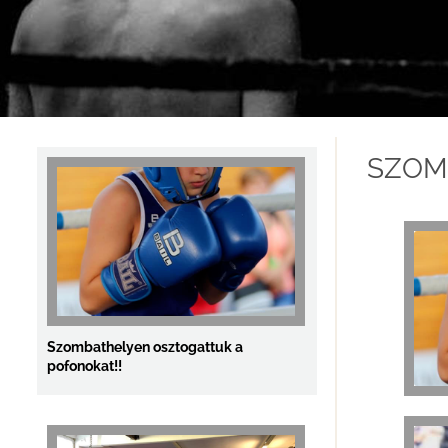
Sikerrel zárták a Felnőtt Országos
Bajnokságot a Fitt-Box...
SZOM
Szombathelyen osztogattuk a
pofonokat!!