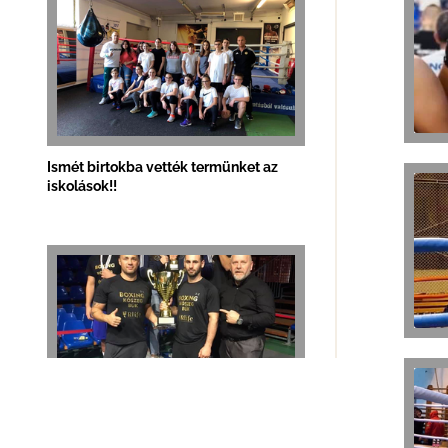
Ismét birtokba vették termünket az
iskolások!!
Taroltak a Fitt-Boxos ökölvívók!!