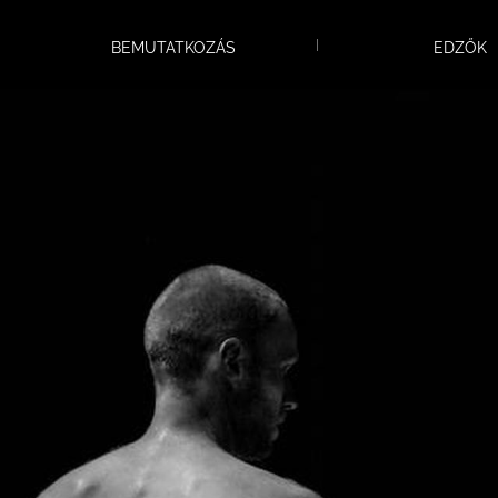
a 2019-es évet!
BEMUTATKOZÁS
EDZŐK
Mikulás Kupán jártunk!