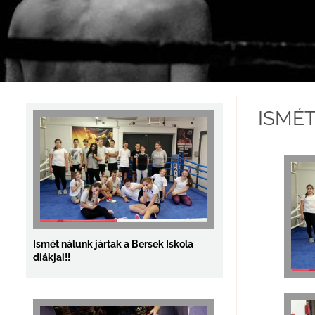
Női-Férfi Országos Bajnokság 2018
ISMÉT
Ismét nálunk jártak a Bersek Iskola
diákjai!!