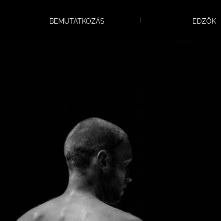
sportparkját!
BEMUTATKOZÁS
EDZŐK
Újra Birtokba vették termünket a
Bersekes diákok!