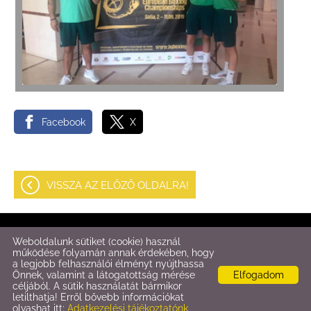
Facebook
X
VISSZA AZ ELŐZŐ OLDALRA!
© 2026 - Fitt-Box
Weboldalunk sütiket (cookie) használ
működése folyamán annak érdekében, hogy
a legjobb felhasználói élményt nyújthassa
Oldal információk
l
Adatkezelési tájékoztató
l
Impresszum
Önnek, valamint a látogatottság mérése
Elfogadom
céljából. A sütik használatát bármikor
letilthatja! Erről bővebb információkat
olvashat itt:
Adatkezelési tájékoztatónk