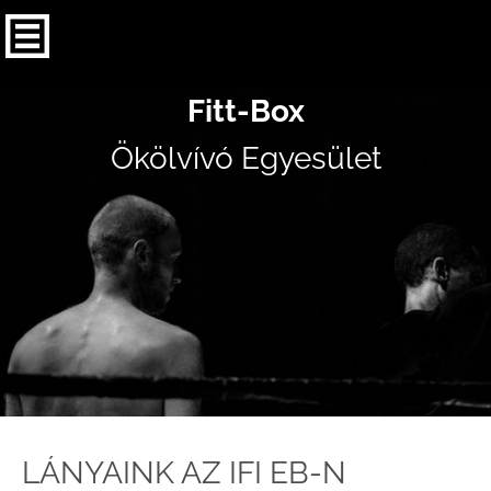
Fitt-Box
Ökölvívó Egyesület
LÁNYAINK AZ IFI EB-N