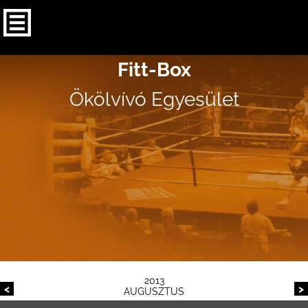
Fitt-Box
Ökölvívó Egyesület
2013
<
>
AUGUSZTUS