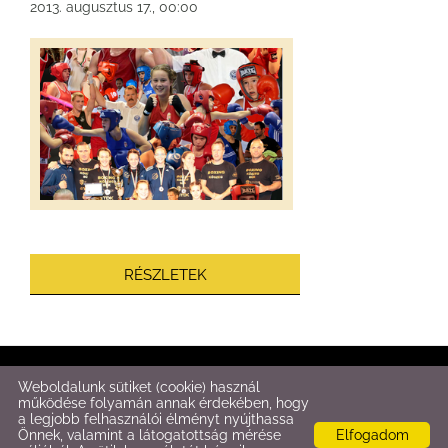
2013. augusztus 17., 00:00
RÉSZLETEK
© 2026 - Fitt-Box
Weboldalunk sütiket (cookie) használ
működése folyamán annak érdekében, hogy
a legjobb felhasználói élményt nyújthassa
Oldal információk
l
Adatkezelési tájékoztató
l
Impresszum
Önnek, valamint a látogatottság mérése
Elfogadom