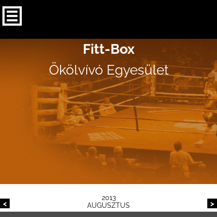
Fitt-Box
Ökölvívó Egyesület
2013
<
>
AUGUSZTUS