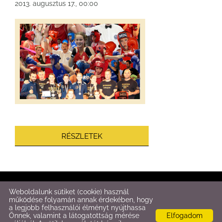
2013. augusztus 17., 00:00
RÉSZLETEK
© 2026 - Fitt-Box
Weboldalunk sütiket (cookie) használ
működése folyamán annak érdekében, hogy
a legjobb felhasználói élményt nyújthassa
Oldal információk
l
Adatkezelési tájékoztató
l
Impresszum
Önnek, valamint a látogatottság mérése
Elfogadom