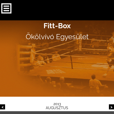
Fitt-Box
Ökölvívó Egyesület
2013
<
>
AUGUSZTUS