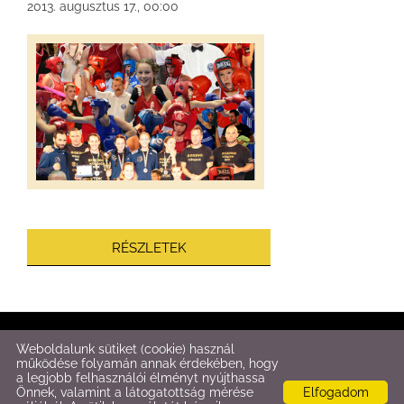
2013. augusztus 17., 00:00
RÉSZLETEK
© 2026 - Fitt-Box
Weboldalunk sütiket (cookie) használ
működése folyamán annak érdekében, hogy
a legjobb felhasználói élményt nyújthassa
Oldal információk
l
Adatkezelési tájékoztató
l
Impresszum
Önnek, valamint a látogatottság mérése
Elfogadom